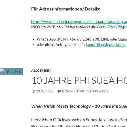
Für Adressinformationen/ Details:
https://www.facebook.com/gardenresort.paradise.chiangs
INFO c/o YouTube > Stefan entdeckt die Welt<
Titel: Pflege
What’s App (KOM): +66 63 1248 298, LINE oder Signa
oder direkt Anfrage an Email :
kom.srithep@gmail.com
ALLGEMEIN
10 JAHRE PHI SUEA H
23.01.2025
KOMMENTAR HINTERLASSEN
When Vision Meets Technology – 10 Jahre Phi Sue
Herzlichen Glückwunsch an Sebastian-Justus Sc
Bestehen des Phi Suea House in Chiang Mai, de