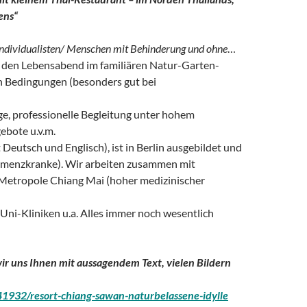
ens“
 Individualisten/ Menschen mit Behinderung und ohne
…
r den Lebensabend im familiären Natur-Garten-
hen Bedingungen (besonders gut bei
ege, professionelle Begleitung unter hohem
ebote u.v.m.
 Deutsch und Englisch), ist in Berlin ausgebildet und
r Demenzkranke). Wir arbeiten zusammen mit
 Metropole Chiang Mai (hoher medizinischer
Uni-Kliniken u.a. Alles immer noch wesentlich
ir uns Ihnen mit aussagendem Text, vielen Bildern
932/resort-chiang-sawan-naturbelassene-idylle