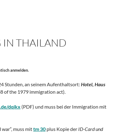
IN THAILAND
atisch anmelden
.
24 Stunden, an seinem Aufenthaltsort:
Hotel, Haus
 of the 1979 immigration act).
p.de/dqikx
(PDF) und muss bei der Immigration mit
d war“, muss mit
tm 30
plus Kopie der
ID-Card und