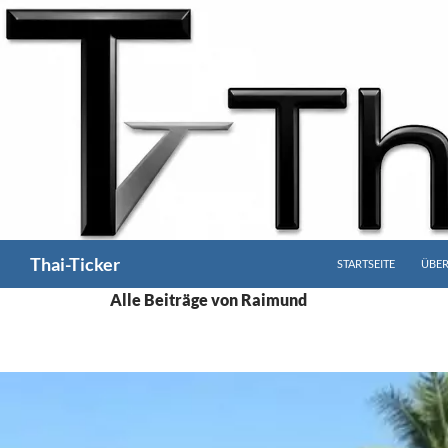
Zum
Inhalt
springen
Suchen
Thai-Ticker
STARTSEITE
ÜBER
Alle Beiträge von Raimund