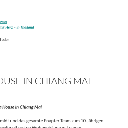
awan
 mit Herz – in Thailand
l oder
OUSE IN CHIANG MAI
a House in Chiang Mai
hmidt und das gesamte Enapter Team zum 10-jährigen
m weltweit ersten Wohngebäude mit einem