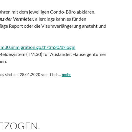
ahren mit dem jeweiligen Condo-Büro abklären.
anz der Vermieter,
allerdings kann es für den
 Tage Report oder die Visumverlängerung ansteht und
/tm30.immigration.go.th/tm30/#/login
-Meldesystem (TM.30) für Ausländer, Hauseigentümer
en.
nds sind seit 28.01.2020 vom Tisch…
mehr
EZOGEN.