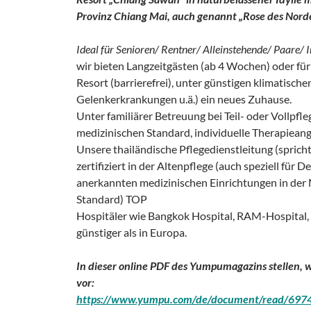
Provinz Chiang Mai, auch genannt „Rose des Nord
Ideal für Senioren/ Rentner/ Alleinstehende/ Paare/
wir bieten Langzeitgästen (ab 4 Wochen) oder fü
Resort (barrierefrei), unter günstigen klimatisc
Gelenkerkrankungen u.ä.) ein neues Zuhause.
Unter familiärer Betreuung bei Teil- oder Vollpfl
medizinischen Standard, individuelle Therapieang
Unsere thailändische Pflegedienstleitung (spricht
zertifiziert in der Altenpflege (auch speziell fü
anerkannten medizinischen Einrichtungen in der
Standard) TOP
Hospitäler wie Bangkok Hospital, RAM-Hospital, 
günstiger als in Europa.
In dieser online PDF des Yumpumagazins stellen, w
vor:
https://www.yumpu.com/de/document/read/69741