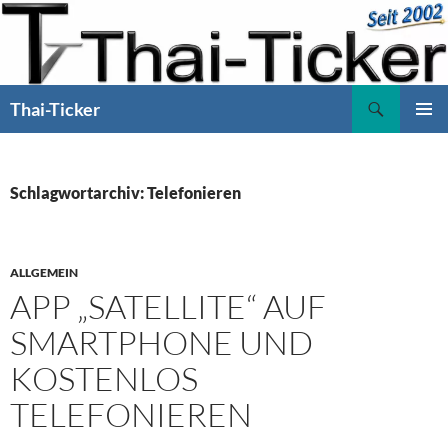
Zum
Inhalt
springen
Suchen
Thai-Ticker
PRIMÄR
MENÜ
Schlagwortarchiv: Telefonieren
ALLGEMEIN
APP „SATELLITE“ AUF
SMARTPHONE UND
KOSTENLOS
TELEFONIEREN