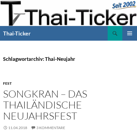
Zum
Inhalt
springen
Suchen
Thai-Ticker
PRIMÄR
MENÜ
Schlagwortarchiv: Thai-Neujahr
FEST
SONGKRAN – DAS
THAILÄNDISCHE
NEUJAHRSFEST
11.04.2018
3 KOMMENTARE