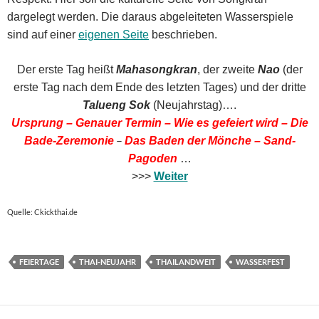
dargelegt werden. Die daraus abgeleiteten Wasserspiele
sind auf einer
eigenen Seite
beschrieben.
Der erste Tag heißt
Mahasongkran
, der zweite
Nao
(der
erste Tag nach dem Ende des letzten Tages) und der dritte
Talueng Sok
(Neujahrstag)….
Ursprung –
Genauer Termin –
Wie es gefeiert wird –
Die
–
Bade-Zeremonie
Das Baden der Mönche –
Sand-
Pagoden
…
>>>
Weiter
Quelle: Ckickthai.de
FEIERTAGE
THAI-NEUJAHR
THAILANDWEIT
WASSERFEST