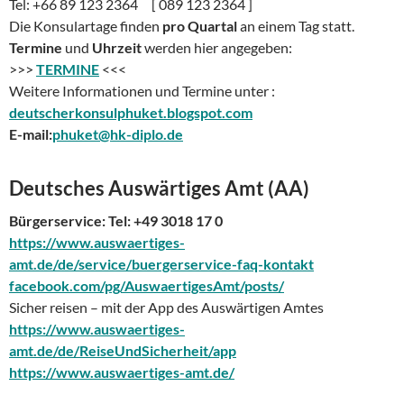
Tel: +66 89 123 2364 [ 089 123 2364 ]
Die Konsulartage finden
pro Quartal
an einem Tag statt.
Termine
und
Uhrzeit
werden hier angegeben:
>>>
TERMINE
<<<
Weitere Informationen und Termine unter :
deutscherkonsulphuket.blogspot.com
E-mail:
phuket@hk-diplo.de
Deutsches Auswärtiges Amt (AA)
Bürgerservice:
Tel: +49 3018 17 0
https://www.auswaertiges-
amt.de/de/service/buergerservice-faq-kontakt
facebook.com/pg/AuswaertigesAmt/posts/
Sicher reisen – mit der App des Auswärtigen Amtes
https://www.auswaertiges-
amt.de/de/ReiseUndSicherheit/app
https://www.auswaertiges-amt.de/