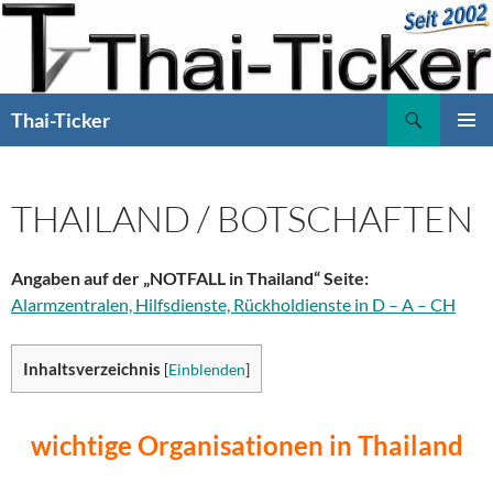
Zum
Inhalt
springen
Suchen
Thai-Ticker
PRIMÄR
MENÜ
THAILAND / BOTSCHAFTEN
Angaben auf der „NOTFALL in Thailand“ Seite:
Alarmzentralen, Hilfsdienste, Rückholdienste in D – A – CH
Inhaltsverzeichnis
[
Einblenden
]
wichtige Organisationen in Thailand