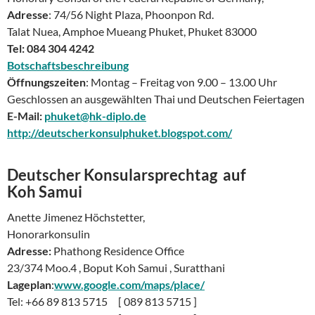
Adresse
: 74/56 Night Plaza, Phoonpon Rd.
Talat Nuea, Amphoe Mueang Phuket, Phuket 83000
Tel: 084 304 4242
Botschaftsbeschreibung
Öffnungszeiten
: Montag – Freitag von 9.00 – 13.00 Uhr
Geschlossen an ausgewählten Thai und Deutschen Feiertagen
E-Mail:
phuket@hk-diplo.de
http://deutscherkonsulphuket.blogspot.com/
Deutscher Konsularsprechtag auf
Koh Samui
Anette Jimenez Höchstetter,
Honorarkonsulin
Adresse:
Phathong Residence Office
23/374 Moo.4 , Boput Koh Samui , Suratthani
Lageplan
:
www.google.com/maps/place/
Tel: +66 89 813 5715 [ 089 813 5715 ]