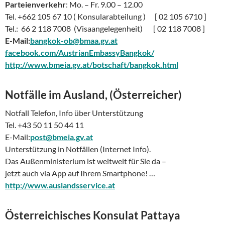
Parteienverkehr
: Mo. – Fr. 9.00 – 12.00
Tel. +662 105 67 10 ( Konsularabteilung ) [ 02 105 6710 ]
Tel.: 66 2 118 7008 (Visaangelegenheit) [ 02 118 7008 ]
E-Mail:
bangkok-ob@bmaa.gv.at
facebook.com/AustrianEmbassyBangkok/
http://www.bmeia.gv.at/botschaft/bangkok.html
Notfälle im Ausland, (Österreicher)
Notfall Telefon, Info über Unterstützung
Tel. +43 50 11 50 44 11
E-Mail:
post@bmeia.gv.at
Unterstützung in Notfällen (Internet Info).
Das Außenministerium ist weltweit für Sie da –
jetzt auch via App auf Ihrem Smartphone! …
http://www.auslandsservice.at
Österreichisches K
onsulat
Pattaya