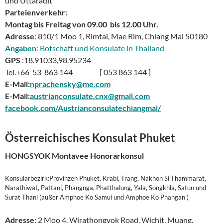
und Uttaradit
Parteienverkehr:
Montag bis Freitag von 09.00 bis 12.00 Uhr.
Adresse
: 810/1 Moo 1, Rimtai, Mae Rim, Chiang Mai 50180
Angaben
: Botschaft und Konsulate in Thailand
GPS
:18.91033,98.95234
Tel.+66 53 863 144 [ 053 863 144 ]
E-Mail:
nprachensky@me.com
E-Mail:
austrianconsulate.cnx@gmail.com
facebook.com/Austrianconsulatechiangmai/
Österreichisches Konsulat Phuket
HONGSYOK Montavee Honorarkonsul
Konsularbezirk:Provinzen Phuket, Krabi, Trang, Nakhon Si Thammarat,
Narathiwat, Pattani, Phangnga, Phatthalung, Yala, Songkhla, Satun und
Surat Thani (außer Amphoe Ko Samui und Amphoe Ko Phangan )
Adresse
: 2 Moo 4, Wirathongyok Road, Wichit, Muang,