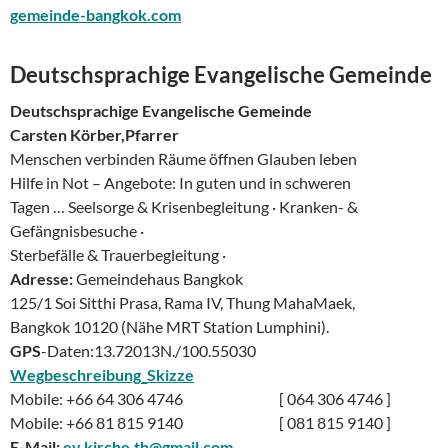
gemeinde-bangkok.com
Deutschsprachige Evangelische Gemeinde
Deutschsprachige Evangelische Gemeinde
Carsten Körber,Pfarrer
Menschen verbinden Räume öffnen Glauben leben
Hilfe in Not – Angebote: In guten und in schweren
Tagen … Seelsorge & Krisenbegleitung · Kranken- &
Gefängnisbesuche ·
Sterbefälle & Trauerbegleitung ·
Adresse:
Gemeindehaus Bangkok
125/1 Soi Sitthi Prasa, Rama IV, Thung MahaMaek,
Bangkok 10120 (Nähe MRT Station Lumphini).
GPS
-Daten:13.72013N./100.55030
Wegbeschreibung_Skizze
Mobile: +66 64 306 4746 [ 064 306 4746 ]
Mobile: +66 81 815 9140 [ 081 815 9140 ]
E-Mail:
ev.kirche.th@gmail.com