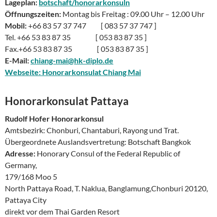
Lageplan:
botschaft/honorarkonsuln
Öffnungszeiten:
Montag bis Freitag : 09.00 Uhr – 12.00 Uhr
Mobil:
+66 83 57 37 747 [ 083 57 37 747 ]
Tel. +66 53 83 87 35 [ 053 83 87 35 ]
Fax.+66 53 83 87 35 [ 053 83 87 35 ]
E-Mail:
chiang-mai@hk-diplo.de
Webseite: Honorarkonsulat Chiang Mai
Honorark
onsulat Pattaya
Rudolf Hofer Honorarkonsul
Amtsbezirk: Chonburi, Chantaburi, Rayong und Trat.
Übergeordnete Auslandsvertretung: Botschaft Bangkok
Adresse:
Honorary Consul of the Federal Republic of
Germany,
179/168 Moo 5
North Pattaya Road, T. Naklua, Banglamung,Chonburi 20120,
Pattaya City
direkt vor dem Thai Garden Resort