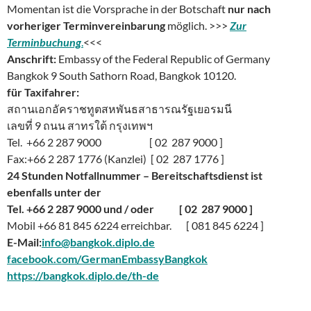
Momentan ist die Vorsprache in der Botschaft
nur nach
vorheriger Terminvereinbarung
möglich. >>>
Zur
Terminbuchung
.
<<<
Anschrift:
Embassy of the Federal Republic of Germany
Bangkok 9 South Sathorn Road, Bangkok 10120.
für Taxifahrer:
สถานเอกอัคราชทูตสหพันธสาธารณรัฐเยอรมนี
เลขที่ 9 ถนน สาทรใต้ กรุงเทพฯ
Tel. +66 2 287 9000 [ 02 287 9000 ]
Fax:+66 2 287 1776 (Kanzlei) [ 02 287 1776 ]
24 Stunden Notfallnummer – Bereitschaftsdienst ist
ebenfalls unter der
Tel. +66 2 287 9000 und / oder [ 02 287 9000 ]
Mobil +66 81 845 6224 erreichbar. [ 081 845 6224 ]
E-Mail:
info@bangkok.diplo.de
facebook.com/GermanEmbassyBangkok
https://bangkok.diplo.de/th-de