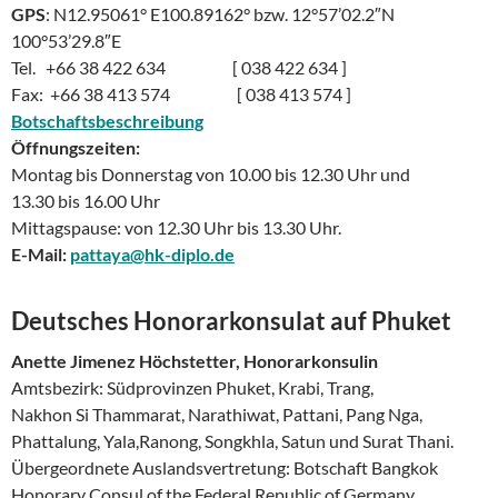
GPS
: N12.95061° E100.89162° bzw. 12°57’02.2″N
100°53’29.8″E
Tel. +66 38 422 634 [ 038 422 634 ]
Fax: +66 38 413 574 [ 038 413 574 ]
Botschaftsbeschreibung
Öffnungszeiten:
Montag bis Donnerstag von 10.00 bis 12.30 Uhr und
13.30 bis 16.00 Uhr
Mittagspause: von 12.30 Uhr bis 13.30 Uhr.
E-Mail:
pattaya@hk-diplo.de
Deutsches
Honorark
onsulat auf Phuket
Anette Jimenez Höchstetter, Honorarkonsulin
Amtsbezirk: Südprovinzen Phuket, Krabi, Trang,
Nakhon Si Thammarat, Narathiwat, Pattani, Pang Nga,
Phattalung, Yala,Ranong, Songkhla, Satun und Surat Thani.
Übergeordnete Auslandsvertretung: Botschaft Bangkok
Honorary Consul of the Federal Republic of Germany,