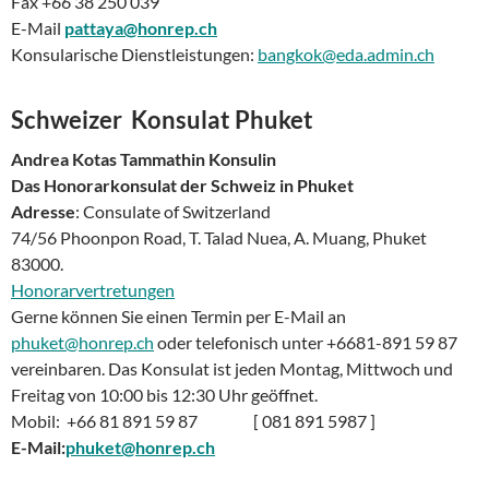
Fax +66 38 250 039
E-Mail
pattaya@honrep.ch
Konsularische Dienstleistungen:
bangkok@eda.admin.ch
Schweizer Konsulat Phuket
Andrea Kotas Tammathin Konsulin
Das Honorarkonsulat der Schweiz in Phuket
Adresse
: Consulate of Switzerland
74/56 Phoonpon Road, T. Talad Nuea, A. Muang, Phuket
83000.
Honorarvertretungen
Gerne können Sie einen Termin per E-Mail an
phuket@honrep.ch
oder telefonisch unter +6681-891 59 87
vereinbaren. Das Konsulat ist jeden Montag, Mittwoch und
Freitag von 10:00 bis 12:30 Uhr geöffnet.
Mobil: +66 81 891 59 87 [ 081 891 5987 ]
E-Mail:
phuket@honrep.ch