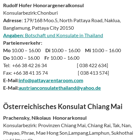
Rudolf Hofer
Honorargeneralkonsul
Konsularbezirk:Chonburi
Adresse
: 179/168 Moo.5, North Pattaya Road, Naklua,
Banglamung, Pattaya City 20150
Angaben
: Botschaft und Konsulate in Thailand
Parteienverkehr:
Mo
10.00 – 16.00
Di
10.00 – 16.00
Mi
10.00 – 16.00
Do
10.00 – 16.00
Fr
10.00 – 16.00
Tel: +66 38 42 26 34 [ 038 422 634]
Fax: +66 38 41 35 74 [ 038 413 574]
E-Mail:
info@pattayarentaroom.com
E-Mail:
austrianconsulatethailand@yahoo.de
Österreichisches Konsulat
Chiang Mai
Prachensky, Nikolaus Honorarkonsul
Konsularbezirk: Provinzen Chiang Mai, Chiang Rai, Tak, Nan,
Phayao, Phrae, Mae Hong Son,Lampang,Lamphun, Sukhothai