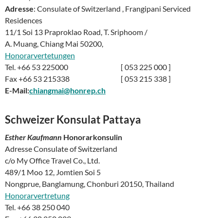
Adresse
: Consulate of Switzerland , Frangipani Serviced
Residences
11/1 Soi 13 Praproklao Road, T. Sriphoom /
A. Muang, Chiang Mai 50200,
Honorarvertetungen
Tel. +66 53 225000 [ 053 225 000 ]
Fax +66 53 215338 [ 053 215 338 ]
E-Mail:
chiangmai@honrep.ch
Schweizer Konsulat
Pattaya
Esther Kaufmann
Honorarkonsulin
Adresse Consulate of Switzerland
c/o My Office Travel Co., Ltd.
489/1 Moo 12, Jomtien Soi 5
Nongprue, Banglamung, Chonburi 20150, Thailand
Honorarvertretung
Tel. +66 38 250 040