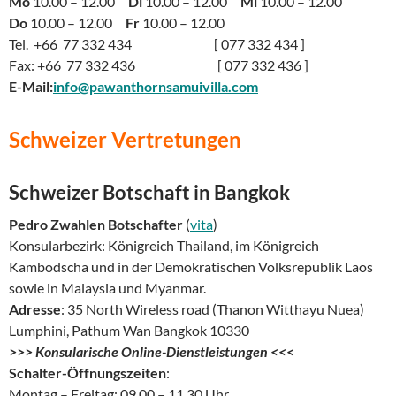
Mo
10.00 – 12.00
Di
10.00 – 12.00
Mi
10.00 – 12.00
Do
10.00 – 12.00
Fr
10.00 – 12.00
Tel. +66 77 332 434 [ 077 332 434 ]
Fax: +66 77 332 436 [ 077 332 436 ]
E-Mail:
info@pawanthornsamuivilla.com
Schweizer Vertretungen
Schweizer Botschaft in Bangkok
Pedro Zwahlen Botschafter
(
vita
)
Konsularbezirk: Königreich Thailand, im Königreich
Kambodscha und in der Demokratischen Volksrepublik Laos
sowie in Malaysia und Myanmar.
Adresse
: 35 North Wireless road (Thanon Witthayu Nuea)
Lumphini, Pathum Wan Bangkok 10330
>>>
Konsularische Online-Dienstleistungen <<<
Schalter-Öffnungszeiten
:
Montag – Freitag: 09.00 – 11.30 Uhr