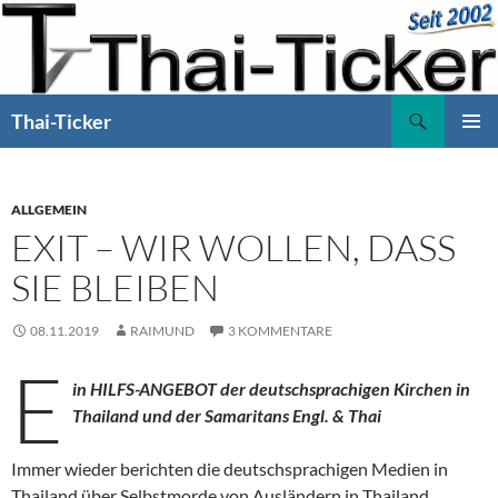
Zum
Inhalt
springen
Suchen
Thai-Ticker
PRIMÄR
MENÜ
ALLGEMEIN
EXIT – WIR WOLLEN, DASS
SIE BLEIBEN
08.11.2019
RAIMUND
3 KOMMENTARE
E
in HILFS-ANGEBOT der deutschsprachigen Kirchen in
Thailand und der Samaritans Engl. & Thai
Immer wieder berichten die deutschsprachigen Medien in
Thailand über Selbstmorde von Ausländern in Thailand.