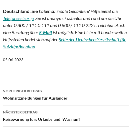
Deutschland: Sie
haben suizidale Gedanken? Hilfe bietet die
Telefonseelsorge
. Sie ist anonym, kostenlos und rund um die Uhr
unter 0 800 / 111 0 111 und 0 800 / 111 0 222 erreichbar. Auch
eine Beratung über
E-Mail
ist möglich. Eine Liste mit bundesweiten
Hilfsstellen findet sich auf der
Seite der Deutschen Gesellschaft für
Suizidprävention
.
05.06.2023
Beitragsnavigation
VORHERIGER BEITRAG
Wohnsitzmeldungen für Ausländer
NÄCHSTER BEITRAG
Reisewarnung fürs Urlaubsland: Was nun?