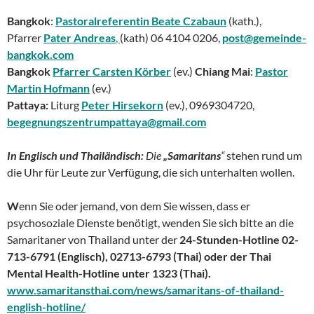
Bangkok
:
Pastoralreferentin Beate Czabaun
(kath.),
Pfarrer
Pater Andreas
,
(kath) 06 4104 0206,
post@gemeinde-
bangkok.com
Bangkok
Pfarrer Carsten Körber
(ev.)
Chiang Mai
:
Pastor
Martin Hofmann
(ev.)
Pattaya:
Liturg
Peter Hirsekorn
(ev.), 0969304720,
begegnungszentrumpattaya@gmail.com
In Englisch und Thailändisch:
Die
„Samaritans
“
stehen rund um
die Uhr für Leute zur Verfügung, die sich unterhalten wollen.
W
enn Sie oder jemand, von dem Sie wissen, dass er
psychosoziale Dienste benötigt, wenden Sie sich bitte an die
Samaritaner von Thailand unter der
24-Stunden-Hotline 02-
713-6791 (Englisch), 02713-6793 (Thai) oder der Thai
Mental Health-Hotline unter 1323 (Thai).
www.samaritansthai.com/news/samaritans-of-thailand-
english-hotline/