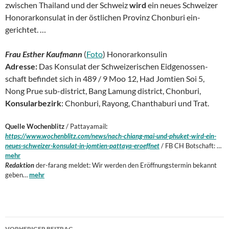
zwis­chen Thai­land und der Schweiz
wird
ein neues Schweiz­er
Hon­o­rarkon­sulat in der östlichen Prov­inz Chon­buri ein­
gerichtet. …
Frau Esther Kauf­mann
(
Foto
) Hon­o­rarkon­sulin
Adresse:
Das Kon­sulat der Schweiz­erischen Eidgenossen­
schaft befind­et sich in 489 / 9 Moo 12, Had Jom­tien Soi 5,
Nong Prue sub-dis­trict, Bang Lamung dis­trict, Chon­buri,
Kon­sular­bezirk
: Chon­buri, Ray­ong, Chan­thaburi und Trat.
Quelle Wochenblitz
/ Pattayamail
:
https://www.wochenblitz.com/news/nach-chiang-mai-und-phuket-wird-ein-
neues-schweizer-konsulat-in-jomtien-pattaya-eroeffnet
/ FB CH Botschaft: …
mehr
Redaktion
der-farang meldet: Wir werden den Eröffnungstermin bekannt
geben…
mehr
Beitragsnavigation
VORHERIGER BEITRAG