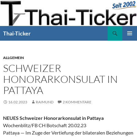
Zum
Inhalt
springen
Suchen
Thai-Ticker
PRIMÄR
MENÜ
ALLGEMEIN
SCHWEIZER
HONORARKONSULAT IN
PATTAYA
16.02.2023
RAIMUND
2 KOMMENTARE
NEUES Schweizer Honorarkonsulat in Pattaya
Wochenblitz/FB CH Botschaft 20.02.23
Pat­taya — Im Zuge der Ver­tiefung der bilat­eralen Beziehun­gen