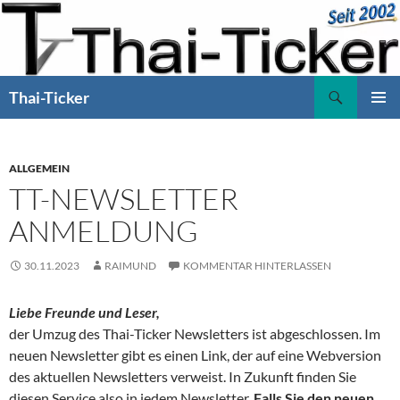
Zum
Inhalt
springen
Suchen
Thai-Ticker
PRIMÄR
MENÜ
ALLGEMEIN
TT-NEWSLETTER
ANMELDUNG
30.11.2023
RAIMUND
KOMMENTAR HINTERLASSEN
Liebe Freunde und Leser,
der Umzug des Thai-Ticker Newsletters ist abgeschlossen. Im
neuen Newsletter gibt es einen Link, der auf eine Webversion
des aktuellen Newsletters verweist. In Zukunft finden Sie
diesen Service also in jedem Newsletter.
Falls Sie den neuen