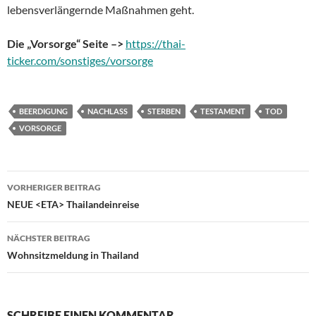
lebensverlängernde Maßnahmen geht.
Die
„
Vorsorge“ Seite
–>
https://thai-
ticker.com/sonstiges/vorsorge
BEERDIGUNG
NACHLASS
STERBEN
TESTAMENT
TOD
VORSORGE
Beitragsnavigation
VORHERIGER BEITRAG
NEUE <ETA> Thailandeinreise
NÄCHSTER BEITRAG
Wohnsitzmeldung in Thailand
SCHREIBE EINEN KOMMENTAR