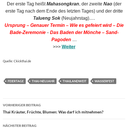
Der erste Tag heißt
Mahasongkran
, der zweite
Nao
(der
erste Tag nach dem Ende des letzten Tages) und der dritte
Talueng Sok
(Neujahrstag)….
Ursprung –
Genauer Termin –
Wie es gefeiert wird –
Die
–
Bade-Zeremonie
Das Baden der Mönche –
Sand-
Pagoden
…
>>>
Weiter
Quelle: Ckickthai.de
FEIERTAGE
THAI-NEUJAHR
THAILANDWEIT
WASSERFEST
Beitragsnavigation
VORHERIGER BEITRAG
Thai Kräuter, Früchte, Blumen: Was darf ich mitnehmen?
NÄCHSTER BEITRAG