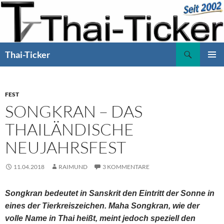
Zum
Inhalt
springen
Suchen
Thai-Ticker
PRIMÄR
MENÜ
FEST
SONGKRAN – DAS
THAILÄNDISCHE
NEUJAHRSFEST
11.04.2018
RAIMUND
3 KOMMENTARE
Songkran bedeutet in Sanskrit den Eintritt der Sonne in
eines der Tierkreiszeichen. Maha Songkran, wie der
volle Name in Thai heißt, meint jedoch speziell den