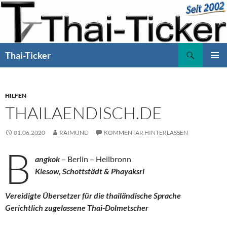
Zum
Inhalt
springen
Suchen
Thai-Ticker
PRIMÄR
MENÜ
HILFEN
THAILAENDISCH.DE
01.06.2020
RAIMUND
KOMMENTAR HINTERLASSEN
B
angkok
– Berlin – Heilbronn
Kiesow, Schottstädt & Phayaksri
Vereidigte Übersetzer für die thailändische Sprache
Gerichtlich zugelassene Thai-Dolmetscher