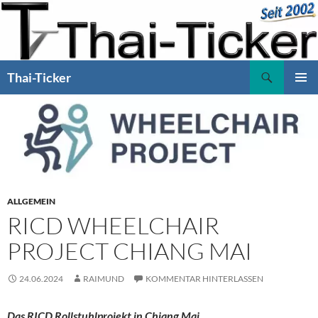
Zum
Inhalt
springen
Suchen
Thai-Ticker
PRIMÄR
MENÜ
ALLGEMEIN
RICD WHEELCHAIR
PROJECT CHIANG MAI
24.06.2024
RAIMUND
KOMMENTAR HINTERLASSEN
Das RICD Rollstuhlprojekt in Chiang Mai