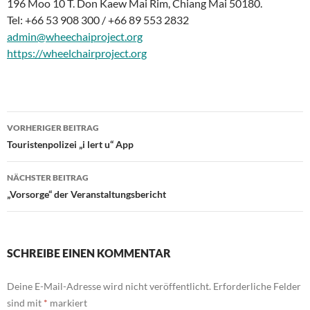
196 Moo 10 T. Don Kaew Mai Rim, Chiang Mai 50180.
Tel: +66 53 908 300 / +66 89 553 2832
admin@wheechaiproject.org
https://wheelchairproject.org
Beitragsnavigation
VORHERIGER BEITRAG
Touristenpolizei „i lert u“ App
NÄCHSTER BEITRAG
„Vorsorge“ der Veranstaltungsbericht
SCHREIBE EINEN KOMMENTAR
Deine E-Mail-Adresse wird nicht veröffentlicht.
Erforderliche Felder
sind mit
*
markiert