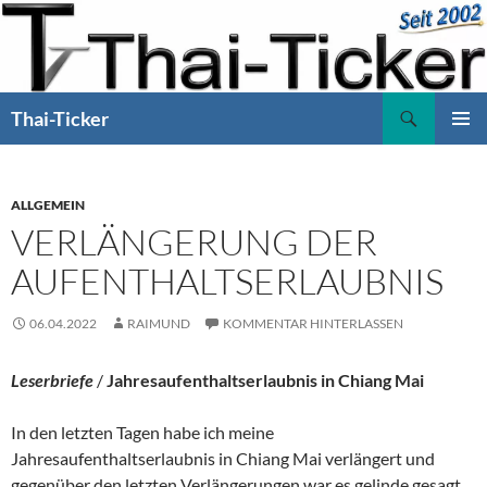
Zum
Inhalt
springen
Suchen
Thai-Ticker
PRIMÄR
MENÜ
ALLGEMEIN
VERLÄNGERUNG DER
AUFENTHALTSERLAUBNIS
06.04.2022
RAIMUND
KOMMENTAR HINTERLASSEN
Leserbriefe
/
Jahresaufenthaltserlaubnis in Chiang Mai
In den letzten Tagen habe ich meine
Jahresaufenthaltserlaubnis in Chiang Mai verlängert und
gegenüber den letzten Verlängerungen war es gelinde gesagt