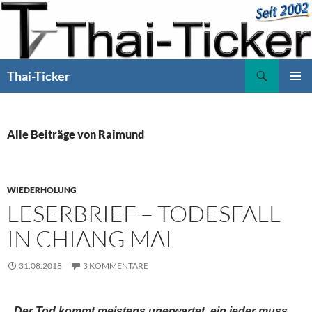
Zum
Inhalt
springen
Suchen
Thai-Ticker
PRIMÄR
MENÜ
Alle Beiträge von Raimund
WIEDERHOLUNG
LESERBRIEF – TODESFALL
IN CHIANG MAI
31.08.2018
3 KOMMENTARE
Der Tod kommt meistens unerwartet, ein jeder muss