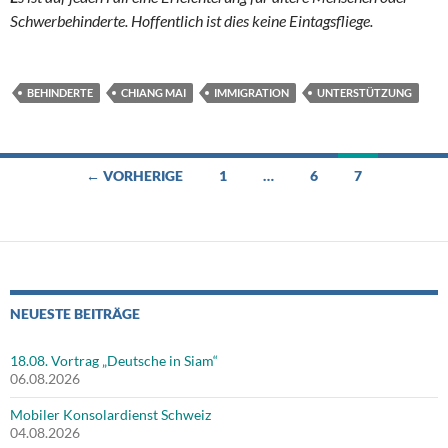
Schwerbehinderte. Hoffentlich ist dies keine Eintagsfliege.
BEHINDERTE
CHIANG MAI
IMMIGRATION
UNTERSTÜTZUNG
Beitragsnavigation
← VORHERIGE
1
…
6
7
NEUESTE BEITRÄGE
18.08. Vortrag „Deutsche in Siam“
06.08.2026
Mobiler Konsolardienst Schweiz
04.08.2026