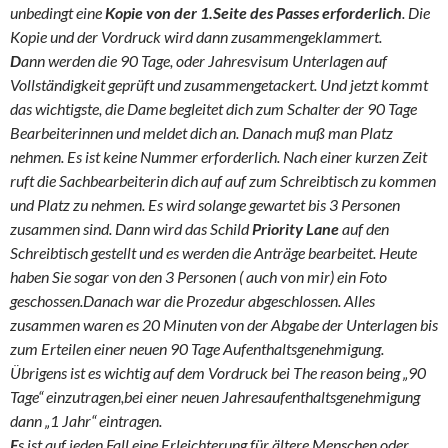
unbedingt eine
Kopie von der 1.Seite des Passes erforderlich
. Die
Kopie und der Vordruck wird dann zusammengeklammert.
D
ann werden die 90 Tage, oder Jahresvisum Unterlagen auf
Vollständigkeit geprüft und zusammengetackert. Und jetzt kommt
das wichtigste, die Dame begleitet dich zum Schalter der 90 Tage
Bearbeiterinnen und meldet dich an. Danach muß man Platz
nehmen. Es ist keine Nummer erforderlich. Nach einer kurzen Zeit
ruft die Sachbearbeiterin dich auf auf zum Schreibtisch zu kommen
und Platz zu nehmen. Es wird solange gewartet bis 3 Personen
zusammen sind. Dann wird das Schild
Priority Lane
auf den
Schreibtisch gestellt und es werden die Anträge bearbeitet. Heute
haben Sie sogar von den 3 Personen ( auch von mir) ein Foto
geschossen.Danach war die Prozedur abgeschlossen. Alles
zusammen waren es 20 Minuten von der Abgabe der Unterlagen bis
zum Erteilen einer neuen 90 Tage Aufenthaltsgenehmigung.
Übrigens ist es wichtig auf dem Vordruck bei The reason being „90
Tage“ einzutragen,bei einer neuen Jahresaufenthaltsgenehmigung
dann „1 Jahr“ eintragen.
E
s ist auf jeden Fall eine Erleichterung für ältere Menschen oder