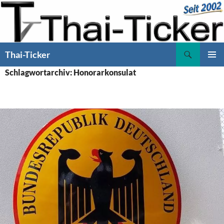
Zum
Inhalt
springen
Suchen
Thai-Ticker
PRIMÄR
Schlagwortarchiv: Honorarkonsulat
MENÜ